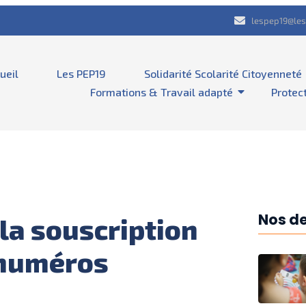
lespep19@les
ueil
Les PEP19
Solidarité Scolarité Citoyenneté
Formations & Travail adapté
Protec
Nos de
 la souscription
 numéros