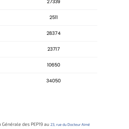
27339
2511
28374
23717
10650
34050
ion Générale des PEP19 au
23, rue du Docteur Aimé