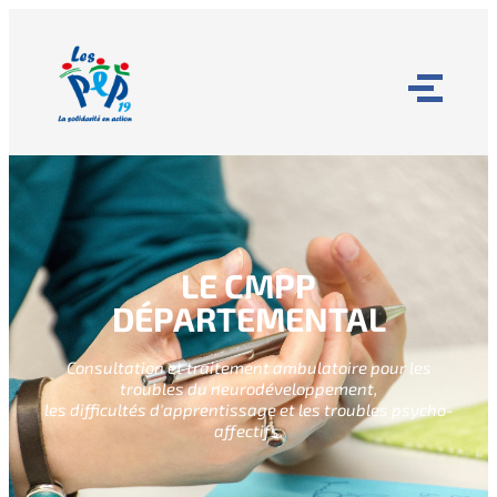
LE CMPP
DÉPARTEMENTAL
Consultation et traitement ambulatoire pour les
troubles du neurodéveloppement,
les difficultés d'apprentissage et les troubles psycho-
affectifs.