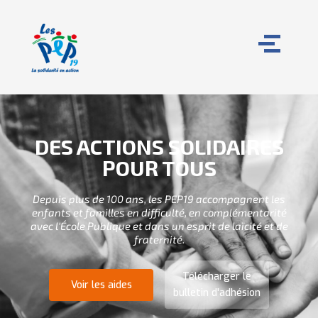
DES ACTIONS SOLIDAIRES
POUR TOUS
Depuis plus de 100 ans, les PEP19 accompagnent les
enfants et familles en difficulté, en complémentarité
avec l'École Publique et dans un esprit de laïcité et de
fraternité.
Télécharger le
Voir les aides
bulletin d'adhésion