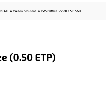
es IME
La Maison des Ados
La MAS
L’Office Social
Le SESSAD
e (0.50 ETP)