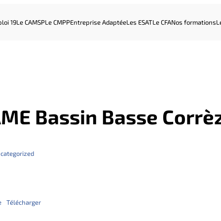
loi 19
Le CAMSP
Le CMPP
Entreprise Adaptée
Les ESAT
Le CFA
Nos formations
L
ME Bassin Basse Corrèz
categorized
e
Télécharger