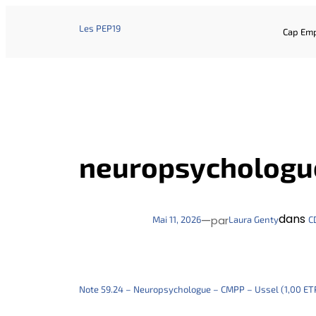
Les PEP19
Cap Emp
neuropsychologue
dans
—
Mai 11, 2026
Laura Genty
C
par
Note 59.24 – Neuropsychologue – CMPP – Ussel (1,00 ET