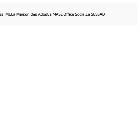
es IME
La Maison des Ados
La MAS
L’Office Social
Le SESSAD