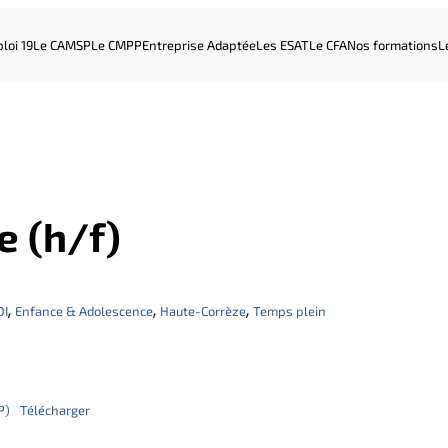
loi 19
Le CAMSP
Le CMPP
Entreprise Adaptée
Les ESAT
Le CFA
Nos formations
L
 (h/f)
, 
, 
, 
DI
Enfance & Adolescence
Haute-Corrèze
Temps plein
P)
Télécharger