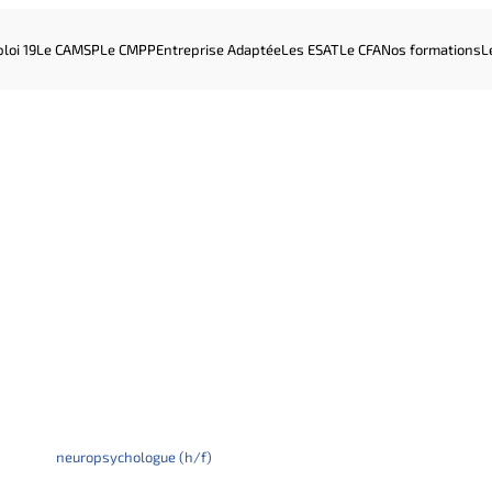
loi 19
Le CAMSP
Le CMPP
Entreprise Adaptée
Les ESAT
Le CFA
Nos formations
L
neuropsychologue (h/f)