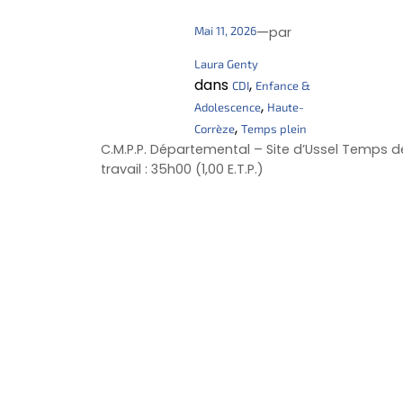
—
Mai 11, 2026
par
Laura Genty
dans
, 
CDI
Enfance &
, 
Adolescence
Haute-
, 
Corrèze
Temps plein
C.M.P.P. Départemental – Site d’Ussel Temps d
travail : 35h00 (1,00 E.T.P.)