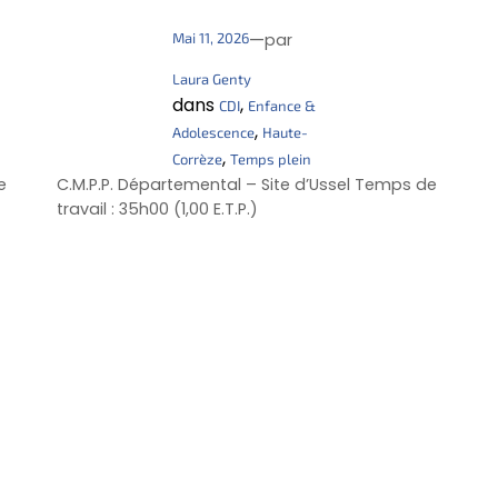
—
Mai 11, 2026
par
Laura Genty
dans
, 
CDI
Enfance &
, 
Adolescence
Haute-
, 
Corrèze
Temps plein
e
C.M.P.P. Départemental – Site d’Ussel Temps de
travail : 35h00 (1,00 E.T.P.)