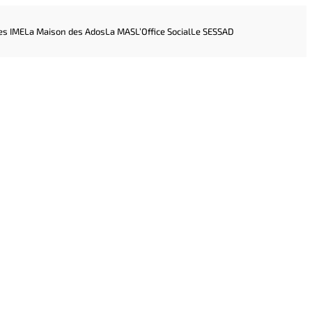
es IME
La Maison des Ados
La MAS
L’Office Social
Le SESSAD