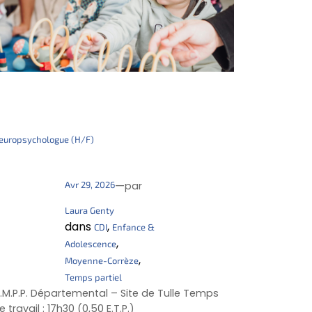
europsychologue (H/F)
—
Avr 29, 2026
par
Laura Genty
dans
, 
CDI
Enfance &
, 
Adolescence
, 
Moyenne-Corrèze
Temps partiel
.M.P.P. Départemental – Site de Tulle Temps
e travail : 17h30 (0,50 E.T.P.)