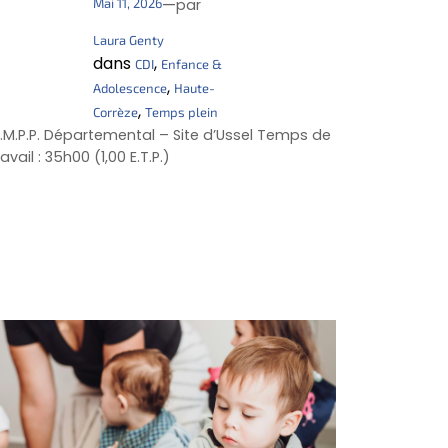
—
Mai 11, 2026
par
Laura Genty
dans
, 
CDI
Enfance &
, 
Adolescence
Haute-
, 
Corrèze
Temps plein
.M.P.P. Départemental – Site d’Ussel Temps de
ravail : 35h00 (1,00 E.T.P.)