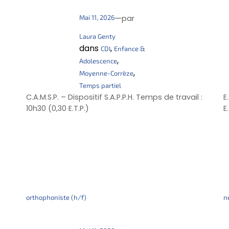
—
Mai 11, 2026
par
Laura Genty
dans
, 
CDI
Enfance &
, 
Adolescence
, 
Moyenne-Corrèze
Temps partiel
C.A.M.S.P. – Dispositif S.A.P.P.H. Temps de travail :
E
10h30 (0,30 E.T.P.)
E
orthophoniste (h/f)
n