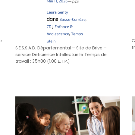
—
Mai 11, 2026
par
Laura Genty
dans
, 
Basse-Corrèze
, 
CDI
Enfance &
, 
Adolescence
Temps
e
C
plein
t
S.E.S.S.A.D. Départemental – Site de Brive –
service Déficience Intellectuelle Temps de
travail : 35h00 (1,00 E.T.P.)