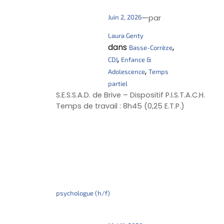
—
Juin 2, 2026
par
Laura Genty
dans
, 
Basse-Corrèze
, 
CDI
Enfance &
, 
Adolescence
Temps
partiel
S.E.S.S.A.D. de Brive – Dispositif P.I.S.T.A.C.H.
Temps de travail : 8h45 (0,25 E.T.P.)
psychologue (h/f)