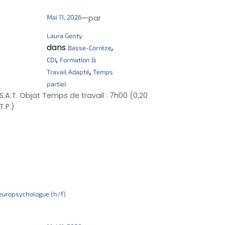
—
Mai 11, 2026
par
Laura Genty
dans
, 
Basse-Corrèze
, 
CDI
Formation &
, 
Travail Adapté
Temps
partiel
.S.A.T. Objat Temps de travail : 7h00 (0,20
.T.P.)
europsychologue (h/f)