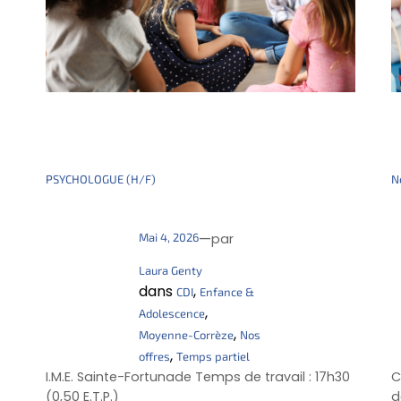
PSYCHOLOGUE (H/F)
N
—
Mai 4, 2026
par
Laura Genty
dans
, 
CDI
Enfance &
, 
Adolescence
, 
Moyenne-Corrèze
Nos
, 
offres
Temps partiel
I.M.E. Sainte-Fortunade Temps de travail : 17h30
C
(0,50 E.T.P.)
d