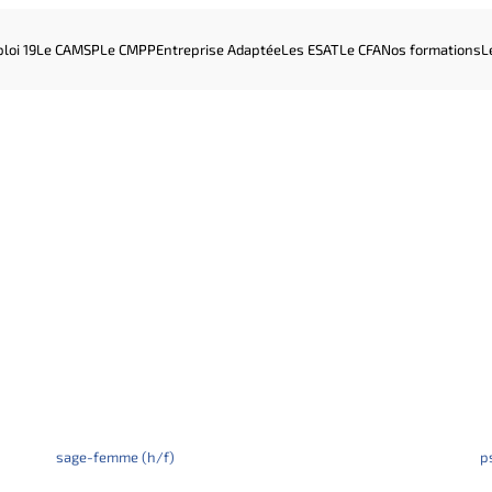
loi 19
Le CAMSP
Le CMPP
Entreprise Adaptée
Les ESAT
Le CFA
Nos formations
L
sage-femme (h/f)
p