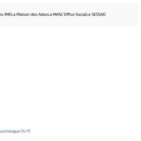
es IME
La Maison des Ados
La MAS
L’Office Social
Le SESSAD
sychologue (h/f)