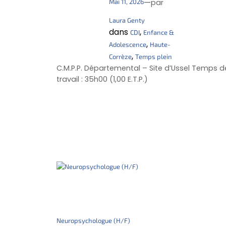
—
Mai 11, 2026
par
Laura Genty
dans
, 
CDI
Enfance &
, 
Adolescence
Haute-
, 
Corrèze
Temps plein
C.M.P.P. Départemental – Site d’Ussel Temps d
travail : 35h00 (1,00 E.T.P.)
Neuropsychologue (H/F)