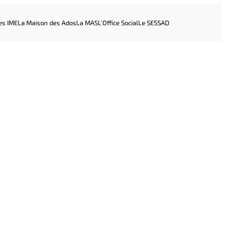
es IME
La Maison des Ados
La MAS
L’Office Social
Le SESSAD