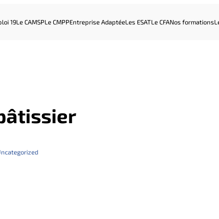
loi 19
Le CAMSP
Le CMPP
Entreprise Adaptée
Les ESAT
Le CFA
Nos formations
L
pâtissier
ncategorized