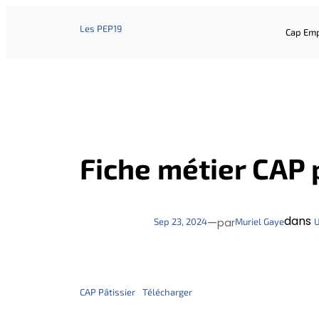
Les PEP19
Cap Emp
Fiche métier CAP 
dans
—
Sep 23, 2024
Muriel Gaye
U
par
CAP Pâtissier
Télécharger