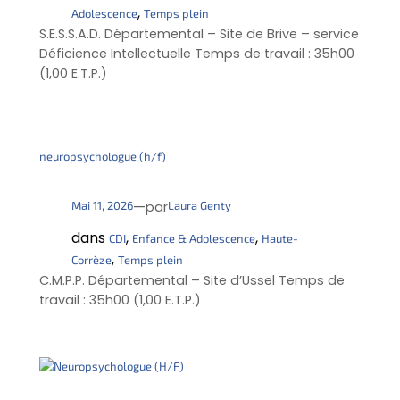
, 
Adolescence
Temps plein
S.E.S.S.A.D. Départemental – Site de Brive – service
Déficience Intellectuelle Temps de travail : 35h00
(1,00 E.T.P.)
neuropsychologue (h/f)
—
Mai 11, 2026
Laura Genty
par
dans
, 
, 
CDI
Enfance & Adolescence
Haute-
, 
Corrèze
Temps plein
C.M.P.P. Départemental – Site d’Ussel Temps de
travail : 35h00 (1,00 E.T.P.)