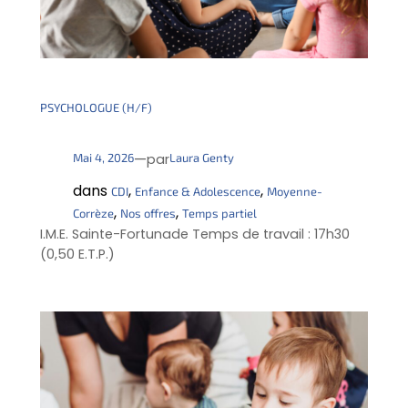
PSYCHOLOGUE (H/F)
—
Mai 4, 2026
Laura Genty
par
dans
, 
, 
CDI
Enfance & Adolescence
Moyenne-
, 
, 
Corrèze
Nos offres
Temps partiel
I.M.E. Sainte-Fortunade Temps de travail : 17h30
(0,50 E.T.P.)