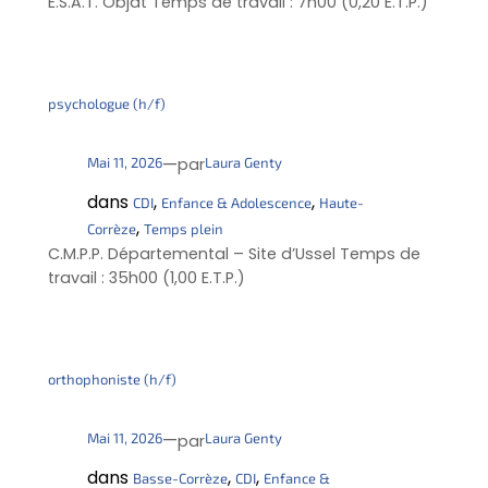
E.S.A.T. Objat Temps de travail : 7h00 (0,20 E.T.P.)
psychologue (h/f)
—
Mai 11, 2026
Laura Genty
par
dans
, 
, 
CDI
Enfance & Adolescence
Haute-
, 
Corrèze
Temps plein
C.M.P.P. Départemental – Site d’Ussel Temps de
travail : 35h00 (1,00 E.T.P.)
orthophoniste (h/f)
—
Mai 11, 2026
Laura Genty
par
dans
, 
, 
Basse-Corrèze
CDI
Enfance &