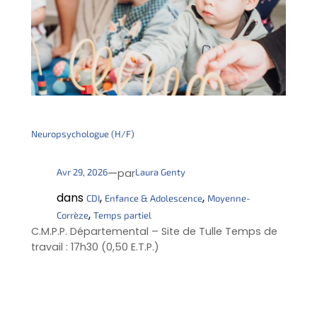
Neuropsychologue (H/F)
—
Avr 29, 2026
Laura Genty
par
dans
, 
, 
CDI
Enfance & Adolescence
Moyenne-
, 
Corrèze
Temps partiel
C.M.P.P. Départemental – Site de Tulle Temps de
travail : 17h30 (0,50 E.T.P.)