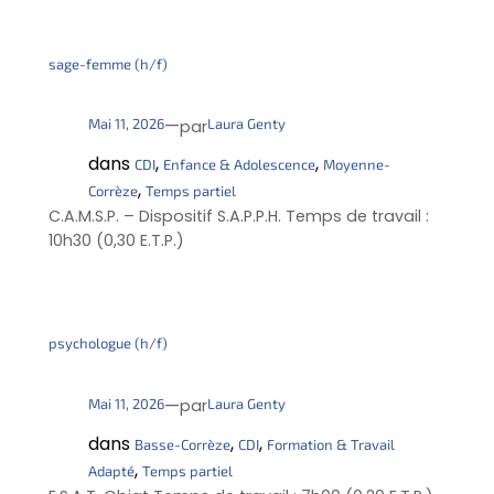
sage-femme (h/f)
—
Mai 11, 2026
Laura Genty
par
dans
, 
, 
CDI
Enfance & Adolescence
Moyenne-
, 
Corrèze
Temps partiel
C.A.M.S.P. – Dispositif S.A.P.P.H. Temps de travail :
10h30 (0,30 E.T.P.)
psychologue (h/f)
—
Mai 11, 2026
Laura Genty
par
dans
, 
, 
Basse-Corrèze
CDI
Formation & Travail
, 
Adapté
Temps partiel