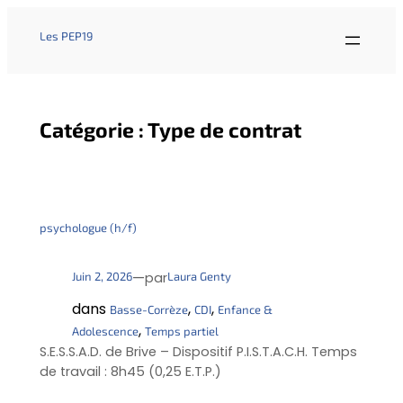
Les PEP19
Catégorie :
Type de contrat
psychologue (h/f)
—
Juin 2, 2026
Laura Genty
par
dans
, 
, 
Basse-Corrèze
CDI
Enfance &
, 
Adolescence
Temps partiel
S.E.S.S.A.D. de Brive – Dispositif P.I.S.T.A.C.H. Temps
de travail : 8h45 (0,25 E.T.P.)