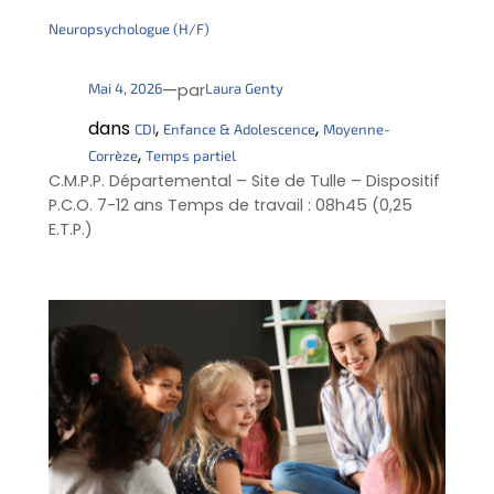
Neuropsychologue (H/F)
—
Mai 4, 2026
Laura Genty
par
dans
, 
, 
CDI
Enfance & Adolescence
Moyenne-
, 
Corrèze
Temps partiel
C.M.P.P. Départemental – Site de Tulle – Dispositif
P.C.O. 7-12 ans Temps de travail : 08h45 (0,25
E.T.P.)