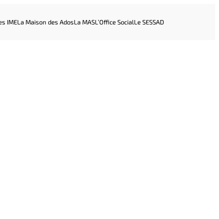
es IME
La Maison des Ados
La MAS
L’Office Social
Le SESSAD