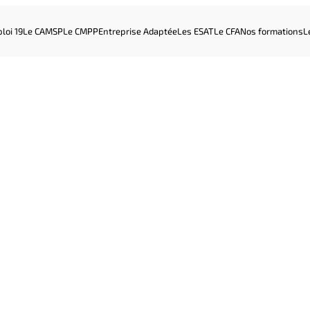
loi 19
Le CAMSP
Le CMPP
Entreprise Adaptée
Les ESAT
Le CFA
Nos formations
L