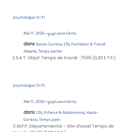
psychologue (h/f)
—
Mai 11, 2026
Laura Genty
par
dans
, 
, 
Basse-Corrèze
CDI
Formation & Travail
, 
Adapté
Temps partiel
E.S.A.T. Objat Temps de travail : 7h00 (0,20 E.T.P.)
psychologue (h/f)
—
Mai 11, 2026
Laura Genty
par
dans
, 
, 
CDI
Enfance & Adolescence
Haute-
, 
Corrèze
Temps plein
C.M.P.P. Départemental – Site d’Ussel Temps de