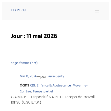
Les PEP19
Jour :
11 mai 2026
sage-femme (h/f)
—
Mai 11, 2026
Laura Genty
par
dans
, 
, 
CDI
Enfance & Adolescence
Moyenne-
, 
Corrèze
Temps partiel
C.A.M.S.P. – Dispositif S.A.P.P.H. Temps de travail :
10h30 (0,30 E.T.P.)