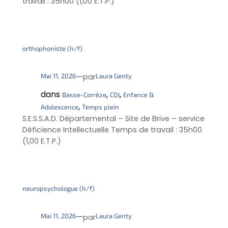
travail : 35h00 (1,00 E.T.P.)
orthophoniste (h/f)
—
Mai 11, 2026
Laura Genty
par
dans
, 
, 
Basse-Corrèze
CDI
Enfance &
, 
Adolescence
Temps plein
S.E.S.S.A.D. Départemental – Site de Brive – service
Déficience Intellectuelle Temps de travail : 35h00
(1,00 E.T.P.)
neuropsychologue (h/f)
—
Mai 11, 2026
Laura Genty
par