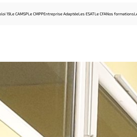
loi 19
Le CAMSP
Le CMPP
Entreprise Adaptée
Les ESAT
Le CFA
Nos formations
L