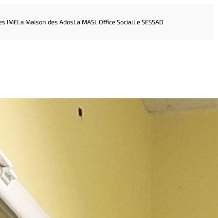
es IME
La Maison des Ados
La MAS
L’Office Social
Le SESSAD