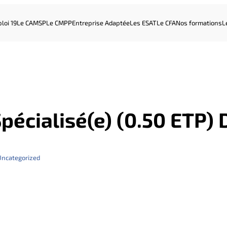
loi 19
Le CAMSP
Le CMPP
Entreprise Adaptée
Les ESAT
Le CFA
Nos formations
L
pécialisé(e) (0.50 ETP) 
Uncategorized