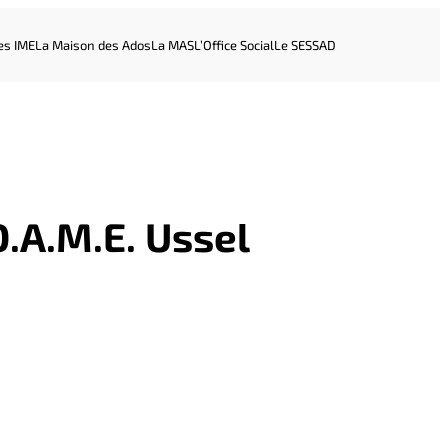
es IME
La Maison des Ados
La MAS
L’Office Social
Le SESSAD
D.A.M.E. Ussel