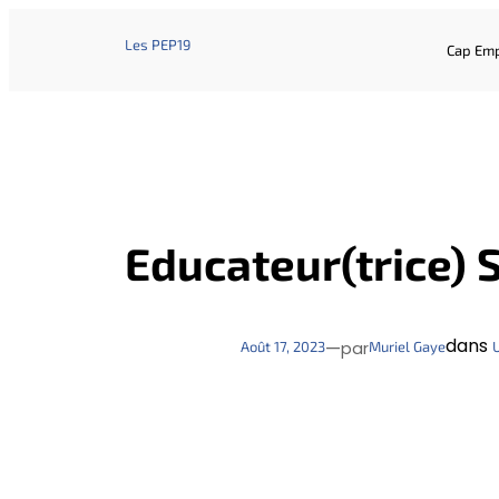
Les PEP19
Cap Emp
Educateur(trice) S
dans
—
Août 17, 2023
Muriel Gaye
par