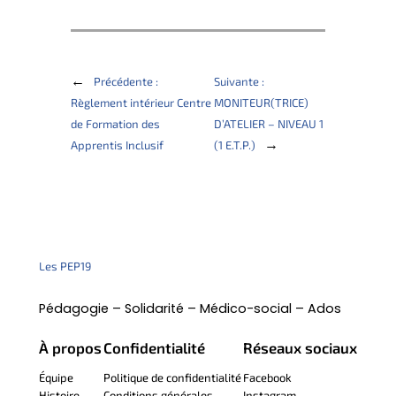
←
Précédente :
Suivante :
Règlement intérieur Centre
MONITEUR(TRICE)
de Formation des
D’ATELIER – NIVEAU 1
→
Apprentis Inclusif
(1 E.T.P.)
Les PEP19
Pédagogie – Solidarité – Médico-social – Ados
À propos
Confidentialité
Réseaux sociaux
Équipe
Politique de confidentialité
Facebook
Histoire
Conditions générales
Instagram